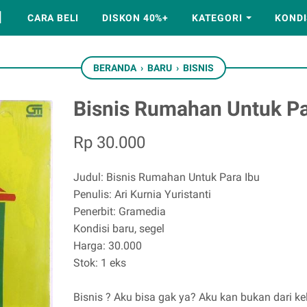
M
CARA BELI
DISKON 40%+
KATEGORI
KONDI
BERANDA
›
BARU
›
BISNIS
Bisnis Rumahan Untuk Pa
Rp 30.000
Judul: Bisnis Rumahan Untuk Para Ibu
Penulis: Ari Kurnia Yuristanti
Penerbit: Gramedia
Kondisi baru, segel
Harga: 30.000
Stok: 1 eks
Bisnis ? Aku bisa gak ya? Aku kan bukan dari kel