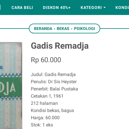
M
CARA BELI
DISKON 40%+
KATEGORI
KONDI
BERANDA
›
BEKAS
›
PSIKOLOGI
Gadis Remadja
Rp 60.000
Judul: Gadis Remadja
Penulis: Dr Sis Heyster
Penerbit: Balai Pustaka
Cetakan 1, 1961
212 halaman
Kondisi bekas, bagus
Harga: 60.000
Stok: 1 eks