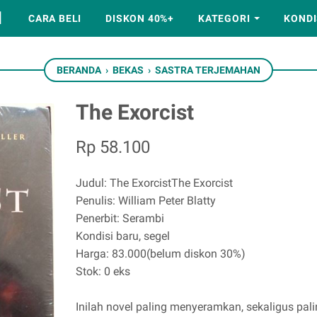
M
CARA BELI
DISKON 40%+
KATEGORI
KONDI
BERANDA
›
BEKAS
›
SASTRA TERJEMAHAN
The Exorcist
Rp 58.100
Judul: The ExorcistThe Exorcist
Penulis: William Peter Blatty
Penerbit: Serambi
Kondisi baru, segel
Harga: 83.000(belum diskon 30%)
Stok: 0 eks
Inilah novel paling menyeramkan, sekaligus pal