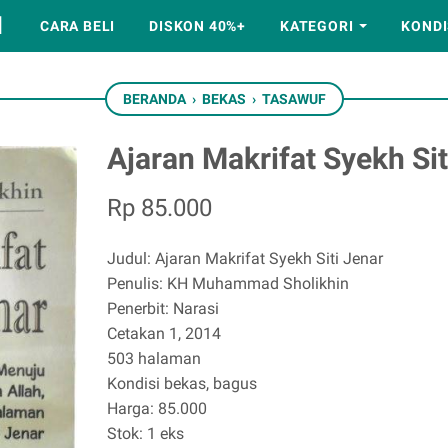
M
CARA BELI
DISKON 40%+
KATEGORI
KONDI
BERANDA
›
BEKAS
›
TASAWUF
Ajaran Makrifat Syekh Sit
Rp 85.000
Judul: Ajaran Makrifat Syekh Siti Jenar
Penulis: KH Muhammad Sholikhin
Penerbit: Narasi
Cetakan 1, 2014
503 halaman
Kondisi bekas, bagus
Harga: 85.000
Stok: 1 eks