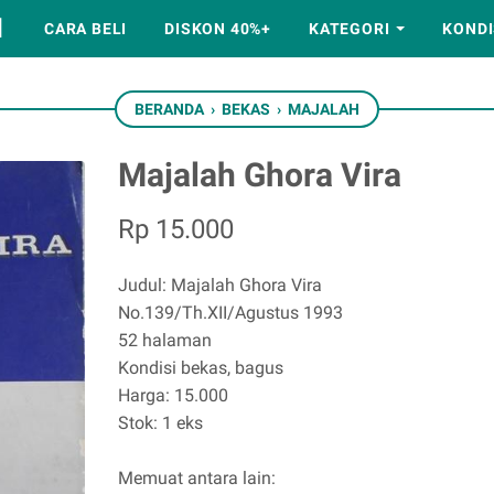
M
CARA BELI
DISKON 40%+
KATEGORI
KONDI
BERANDA
›
BEKAS
›
MAJALAH
Majalah Ghora Vira
Rp 15.000
Judul: Majalah Ghora Vira
No.139/Th.XII/Agustus 1993
52 halaman
Kondisi bekas, bagus
Harga: 15.000
Stok: 1 eks
Memuat antara lain: