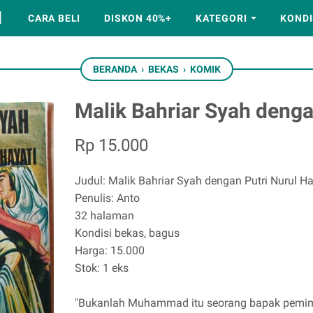
M
CARA BELI
DISKON 40%+
KATEGORI
KONDI
BERANDA
›
BEKAS
›
KOMIK
Malik Bahriar Syah denga
Rp 15.000
Judul: Malik Bahriar Syah dengan Putri Nurul Ha
Penulis: Anto
32 halaman
Kondisi bekas, bagus
Harga: 15.000
Stok: 1 eks
"Bukanlah Muhammad itu seorang bapak pemimpin