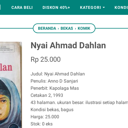
M
CARA BELI
DISKON 40%+
KATEGORI
KONDI
BERANDA
›
BEKAS
›
KOMIK
Nyai Ahmad Dahlan
Rp 25.000
Judul: Nyai Ahmad Dahlan
Penulis: Anno D Sanjari
Penerbit: Kapolaga Mas
Cetakan 2, 1993
43 halaman. ukuran besar. ilustrasi setiap hala
Kondisi bekas, bagus
Harga: 25.000
Stok: 0 eks