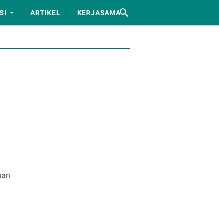
SI
ARTIKEL
KERJASAMA
man