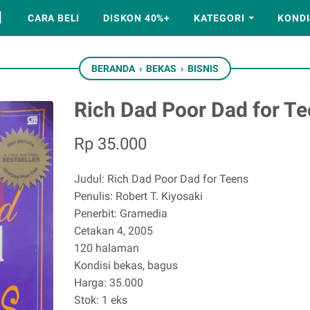
M
CARA BELI
DISKON 40%+
KATEGORI
KONDI
BERANDA
›
BEKAS
›
BISNIS
Rich Dad Poor Dad for T
Rp 35.000
Judul: Rich Dad Poor Dad for Teens
Penulis: Robert T. Kiyosaki
Penerbit: Gramedia
Cetakan 4, 2005
120 halaman
Kondisi bekas, bagus
Harga: 35.000
Stok: 1 eks