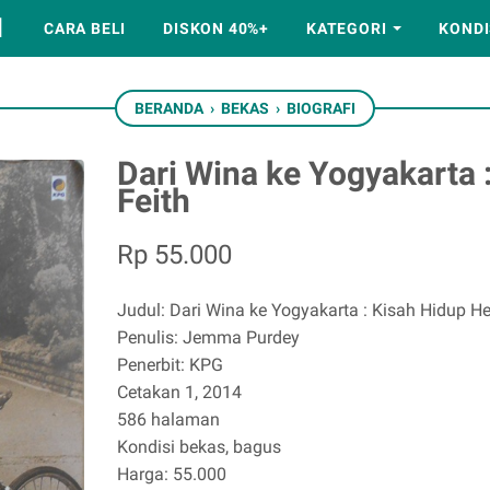
M
CARA BELI
DISKON 40%+
KATEGORI
KONDI
BERANDA
›
BEKAS
›
BIOGRAFI
Dari Wina ke Yogyakarta 
Feith
Rp 55.000
Judul: Dari Wina ke Yogyakarta : Kisah Hidup He
Penulis: Jemma Purdey
Penerbit: KPG
Cetakan 1, 2014
586 halaman
Kondisi bekas, bagus
Harga: 55.000